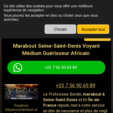
Ce site utilise des cookies pour vous offrir une meilleure
expérience de navigation.
MAÎTRE BORDIN
Vous pouvez les accepter en bloc ou choisir ceux que vous
don de naissance et 20 ans d'expérience
autorisez.
Choisir
Accepter tout
Menu
Marabout Seine-Saint-Denis Voyant
Médium Guérisseur Africain
+33 7 56 90 69 89
+33 7 56 90 69 89
Le Professeur Bordin,
marabout
à
Seine-Saint-Denis
et En
Île-de-
France
réputé, met à votre service
Voyance,
Désenvoûtement et
un don de naissance et plus de vingt